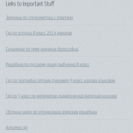
Links to Important Stuff
Задачник по стереометрии с ответами
Гдз по истории 8 класс 2014 данилов
Сочинение по теме значение философии
Решебник по русскому языку рыбченко 8 класс
Гдз по географии тетрадь тренажёр 9 класс ходова ольховая
Гдз по 3 класс по математике дидактический материал козлова
Сборник задач по оптимизации алексеев решебник
Алхимик гдз