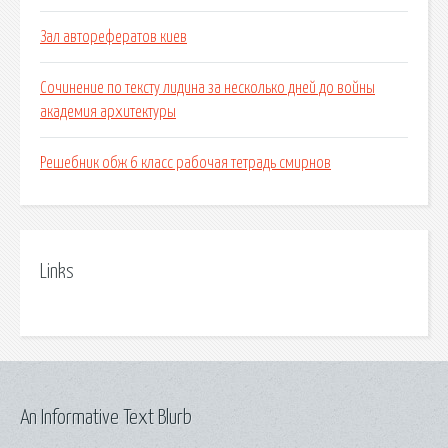
Зал авторефератов киев
Сочинение по тексту лидина за несколько дней до войны
академия архитектуры
Решебник обж 6 класс рабочая тетрадь смирнов
Links
An Informative Text Blurb