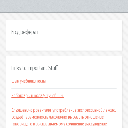
Егсд реферат
Links to Important Stuff
Шын учебники тесты
Чебоксары школа 50 учебники
Эльяшевича розенталя :употребление экспрессивной лексики
создаёт возможность лаконично выразить отношение
говорящего к высказываемому сочинение рассуждение