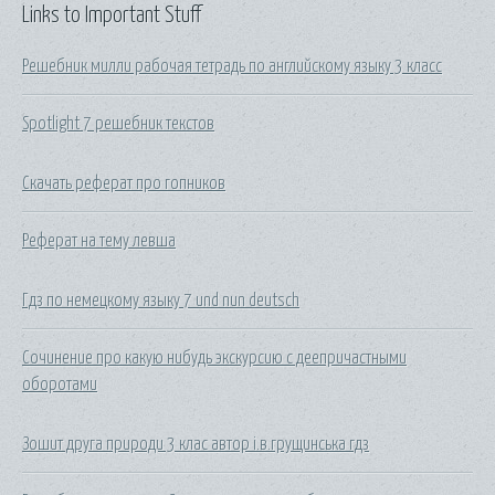
Links to Important Stuff
Решебник милли рабочая тетрадь по английскому языку 3 класс
Spotlight 7 решебник текстов
Скачать реферат про гопников
Реферат на тему левша
Гдз по немецкому языку 7 und nun deutsch
Сочинение про какую нибудь экскурсию с деепричастными
оборотами
Зошит друга природи 3 клас автор і.в.грущинська гдз