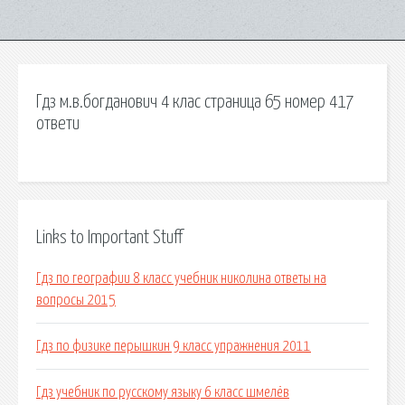
Гдз м.в.богданович 4 клас страница 65 номер 417
ответи
Links to Important Stuff
Гдз по географии 8 класс учебник николина ответы на
вопросы 2015
Гдз по физике перышкин 9 класс упражнения 2011
Гдз учебник по русскому языку 6 класс шмелёв