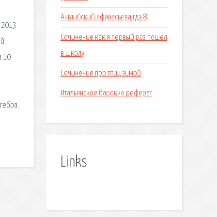
Английский афанасьева гдз 8
» 2013
Сочинение как я первый раз пошел
ый
в школу
а 10
Сочинение про птиц зимой
Итальянское барокко реферат
гебра,
Links