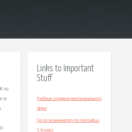
Links to Important
Stuff
М. по
е за
Учебник создания многоканального
1
звука
Гдз по экзаменатору по географии
ый
5-6 класс