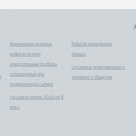
A
Инженерная геодезия
Реферат этнокультура
реферат на тему
польши
измерительные приборы
Сочинение представление о
используемые при
3
человеке и обществе
геодезической съёмке
Гдз химия попель 2016 год 8
класс