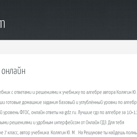
om
с онлайн
шебник с ответами и решениями к учебнику по алгебре автора Колягин Ю.
иши готовые домашние задания базовый и углублённый уровни по алгебр
й уровень ФГОС, онлайн ответы на gdz.ru. Лучшие гдз по алгебре за 10‐1
робными решениями и удобным интерфейсом от Онлайн ГДЗ. Для тебя
 7 класс, автор учебника: Колягин Ю. М. . На Решунове ты найдешь полн