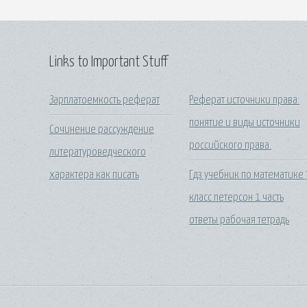
Links to Important Stuff
Зарплатоемкость реферат
Реферат источники права:
понятие и виды источники
Сочинение рассуждение
российского права.
литературоведческого
характера как писать
Гдз учебник по математике 
класс петерсон 1 часть
ответы рабочая тетрадь