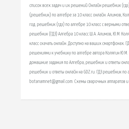
список всех задач и их решений Онлайн решебник (гдз)
(решебник) по алгебре за 10 класс онлайн. Алимов, 
год. решебник (гдз) по алгебре 10 класс с верными от
решебник (ГДЗ) Алгебра 10 класс Ш.А. Алимов, Ю.М. Кол
класс скачать онлайн. Доступно на ваших смартфонах. Г
решениями к учебнику по алгебре автора Колягин Ю.М. 
домашние задания по Алгебра, решебник и ответы онлай
решебник и ответы онлайн на GDZ.ru. ГДЗ решебник по
botanamnet@gmail.com. Схемы сварочных аппаратов и и