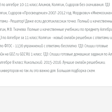
 по алгебре 10-11 класс Алимов, Колягин, Сидоров без скачивания. ГДЗ
Колягин, Сидоров «Просвещение» 2007-2012 год. Мордкович «Мнемозина
ветами - Решатор! Даже если десятиклассник точно. Полный и качественн
ягин, М.В. Ткачева. Полные и качественные учебники по предмету Алгебр
ДЗ по Алгебре за 11 класс Колягин - новый онлайн решебник с ответами и
по ФГОС - 1136 упражнений с ответами бесплатно. ГДЗ: Спиши готовые
н на GDZ.ru GDZ.RU 1 класс. ГДЗ: Спиши готовые домашние задания по Ал
 алгебре 8 класс Никольский. 2015-2016. Лучшие онлайн решебники.
нверторов но так ли это важно для. Большая подборка схем.