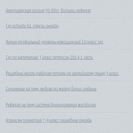
Американская поэзия 50-60гг. битники реферат
Гдз activate b1 ответы онлайн
Химия профильный уровень новошинский 10 класс гдз
Гдз по математике 3 класс петерсон 2014 1 часть
Решебник милли рабочая тетрадь по английскому языку 3 класс
Сочинение на тему любові до матері борис олійник
Реферат на тему система бронирования worldspan
Атанасян геометрия 7-9 класс решебник онлайн