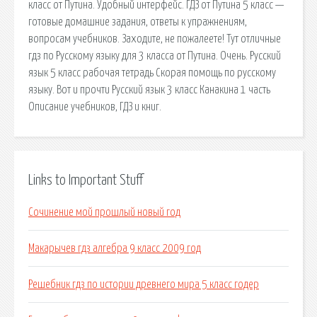
класс от Путина. Удобный интерфейс. ГДЗ от Путина 5 класс —
готовые домашние задания, ответы к упражнениям,
вопросам учебников. Заходите, не пожалеете! Тут отличные
гдз по Русскому языку для 3 класса от Путина. Очень. Русский
язык 5 класс рабочая тетрадь Скорая помощь по русскому
языку. Вот и прочти Русский язык 3 класс Канакина 1 часть
Описание учебников, ГДЗ и книг.
Links to Important Stuff
Сочинение мой прошлый новый год
Макарычев гдз алгебра 9 класс 2009 год
Решебник гдз по истории древнего мира 5 класс годер