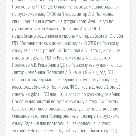
Полякова по ФГОС ГДЗ: Онлайн готовые домашние задания
по русскому языку ФГОС за 3 класс, автор А.В. Полякова,
спиши решения и ответы на gdzguru.com. Лучшие гдз по
русскому языку за 2 класс , Полякова А.В. ФГОС. С
подробными решениями и удобным интерфейсом от Онлайн
ГДЗ. Сборник готовых домашних заданий (ГДЗ) по Русскому
языку за 4 класс, решебник Полякова А.В. часть 1, 2 лучшие
ответы от ugdz.ru. ГДЗ по Русскому языку 4 класс автор:
Полякова А.В. Решебник и ГДЗ по Русскому языку для 4 класса
, авторы учебника: Полякова А.В. на 2018-2019 год. ГДЗ:
Спиши готовые домашние задания по русскому языку за 3
класс, решебник А.В. Полякова, ФГОС, часть 1, часть 2 онлайн
ответы на gdz.ru. ГДЗ для 10,11 класса по русскому, учебник
Пособие для занятий по русскому языку в старших. Тексты
бывают трёх типов: описание рассуждение повествование
Описание - это текст Тренировочные примеры по русскому
языку. Задания для повторения и закрепления. 2 класс.
Заходите! Не пожалеете! Подробные решебники и гдз за 3