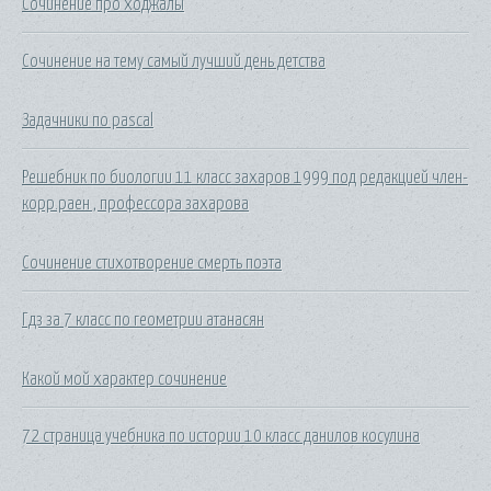
Сочинение про ходжалы
Сочинение на тему самый лучший день детства
Задачники по pascal
Решебник по биологии 11 класс захаров 1999 под редакцией член-
корр.раен , профессора захарова
Сочинение стихотворение смерть поэта
Гдз за 7 класс по геометрии атанасян
Какой мой характер сочинение
72 страница учебника по истории 10 класс данилов косулина