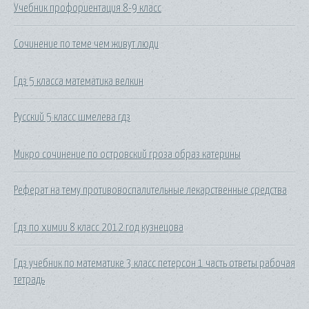
Учебник профориентация 8-9 класс
Сочинение по теме чем живут люди
Гдз 5 класса математика велкин
Русский 5 класс шмелева гдз
Микро сочинение по островский гроза образ катерины
Реферат на тему противовоспалительные лекарственные средства
Гдз по химии 8 класс 2012 год кузнецова
Гдз учебник по математике 3 класс петерсон 1 часть ответы рабочая
тетрадь