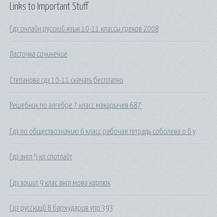
Links to Important Stuff
Гдз онлайн русский язык 10-11 классы греков 2008
Ласточка сочинение
Степанова гдз 10-11 скачать бесплатно
Решебник по алгебре 7 класс макарычев 687
Гдз по обществознанию 6 класс рабочая тетрадь соболева о б у
Гдз англ 5 кл спотлайт
Гдз зошит 9 клас англ мова карпюк
Гдз русскицй 8 бархударов упр 393