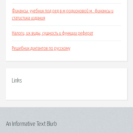
Финансы: учебник под ред в.м родионовой м.: финансы и
статистика издания
Налоги, их виды, сущность и функции реферат
Решебник диктантов по русскому
Links
An Informative Text Blurb