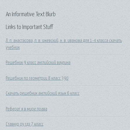
An Informative Text Blurb
Links to Important Stuff
Л. п. анастасова, п. в. ижевский, н. в. иванова для 1-4 класса скачать
учебник
Решебник 9 класс английский ваулина
Решебник по геометрии 8 класс 390
Скачать решебник английский язык 6 класс
Реферат я в мире права
Ставкур ру гдз 7 класс