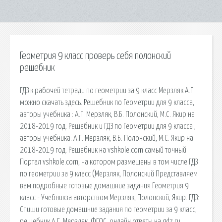
Геометрия 9 класс проверь себя полонский
решебник
ГДЗ к рабочей тетради по геометрии за 9 класс Мерзляк А.Г.
можно скачать здесь. Решебник по Геометрии для 9 класса,
авторы учебника : А.Г. Мерзляк, В.Б. Полонский, М.С. Якир на
2018-2019 год. Решебник и ГДЗ по Геометрии для 9 класса ,
авторы учебника: А.Г. Мерзляк, В.Б. Полонский, М.С. Якир на
2018-2019 год. Решебник на vshkole.com самый точный
Портал vshkole.com, на котором размещены в том числе ГДЗ
по геометрии за 9 класс (Мерзляк, Полонский Представляем
вам подробные готовые домашние задания Геометрия 9
класc - Учебникза авторством Мерзляк, Полонский, Якир. ГДЗ:
Спиши готовые домашние задания по геометрии за 9 класс,
решебник А.Г. Мерзляк, ФГОС, онлайн ответы на gdz.ru.