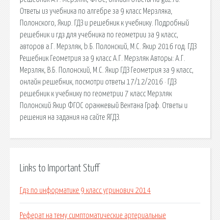
Ответы из учебника по алгебре за 9 класс Мерзляка,
Полонского, Якир. ГДЗ и решебник к учебнику. Подробный
решебник и гдз для учебника по геометрии за 9 класс,
авторов a.Г. Мерзляк, b.Б. Полонский, М.С. Якир 2016 год. ГДЗ
Решебник Геометрия за 9 класс А.Г. Мерзляк Авторы: А.Г.
Мерзляк, В.Б. Полонский, М.С. Якир ГДЗ Геометрия за 9 класс,
онлайн решебник, посмотри ответы 17/12/2016 · ГДЗ
решебник к учебнику по геометрии 7 класс Мерзляк
Полонский Якир ФГОС оранжевый Вентана Граф. Ответы и
решения на задания на сайте ЯГДЗ.
Links to Important Stuff
Гдз по информатике 9 класс угринович 2014
Реферат на тему симптоматические артериальные