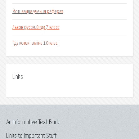
Мотивация учения реферат
Львов русский гдз 7 класс
Гдз котик тагліна 10 клас
Links
An Informative Text Blurb
Links to Important Stuff