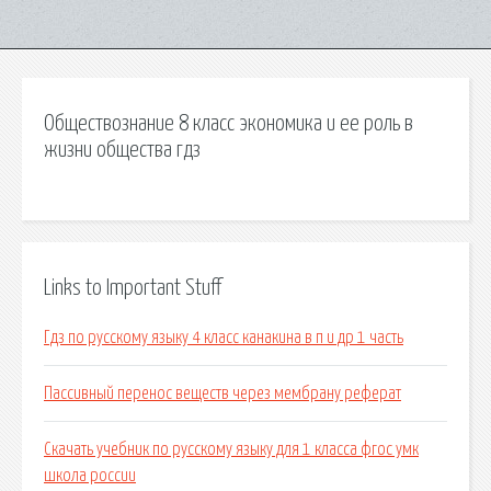
Обществознание 8 класс экономика и ее роль в
жизни общества гдз
Links to Important Stuff
Гдз по русскому языку 4 класс канакина в п и др 1 часть
Пассивный перенос веществ через мембрану реферат
Скачать учебник по русскому языку для 1 класса фгос умк
школа россии