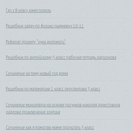
Гдз з 8 класу хімія попель
Решебник задач по физики рымкевич 10-11
Реферат проекту "рука допомоги"
Решебник по английскому 5 класс рабочая тетрадь ларионова
Сочинение на тему новый год дома
Решебник по математике 1 класс перспектива 3 класс
Сочинение миниатюра на основе рисунков николая эрнестовича
радлова приключение зонтика
Сочинение как я помогаю маме прочитать 3 класс