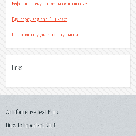
Реферат на тему патология функций почек
Гдз "happy english.ru" 11 класс
Шпаргалки трудовое право украины
Links
An Informative Text Blurb
Links to Important Stuff