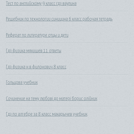
Тест по английскому 9 класс гдз ваулина
Решебник по технологии синицина 6 класс рабочая тетрадь
Реферат по литературе отцы и дети
Гдз физика мякишев 11 ответы
Гдз физика н.в.филонович 8 класс
Гольцова учебник
Сочинение на тему любові до матері борис олійник
Гдз по алгебре за 8 класс макарычев учебник