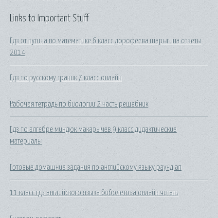
Links to Important Stuff
Гдз от путина по математике 6 класс дорофеева шарыгина ответы
2014
Гдз по русскому граник 7 класс онлайн
Рабочая тетрадь по биологии 2 часть решебник
Гдз по алгебре миндюк макарычев 9 класс дидактические
материалы
Готовые домашние задания по английскому языку раунд ап
11 класс гдз английского языка биболетова онлайн читать