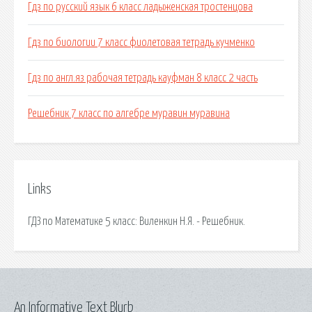
Гдз по русский язык 6 класс ладыженская тростенцова
Гдз по биологии 7 класс фиолетовая тетрадь кучменко
Гдз по англ.яз рабочая тетрадь кауфман 8 класс 2 часть
Решебник 7 класс по алгебре муравин муравина
Links
ГДЗ по Математике 5 класс: Виленкин Н.Я. - Решебник.
An Informative Text Blurb