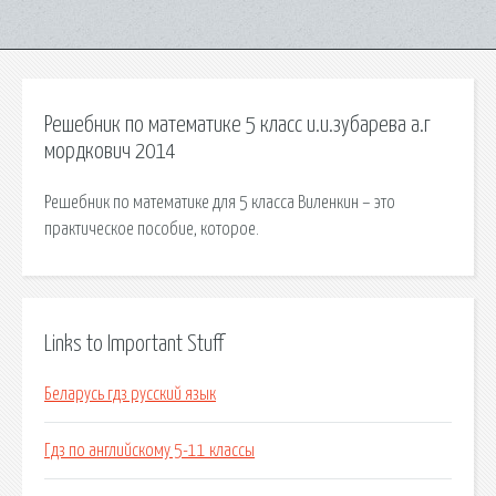
Решебник по математике 5 класс и.и.зубарева а.г
мордкович 2014
Решебник по математике для 5 класса Виленкин – это
практическое пособие, которое.
Links to Important Stuff
Беларусь гдз русский язык
Гдз по английскому 5-11 классы