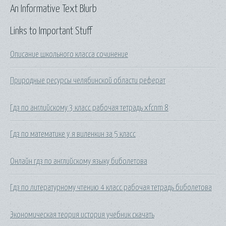
An Informative Text Blurb
Links to Important Stuff
Описание школьного класса сочинение
Природные ресурсы челябинской области реферат
Гдз по английскому 3 класс рабочая тетрадь xfcnm 8
Гдз по математике y я виленкин за 5 класс
Онлайн гдз по английскому языку биболетова
Гдз по литературному чтению 4 класс рабочая тетрадь биболетова
Экономическая теория история учебник скачать