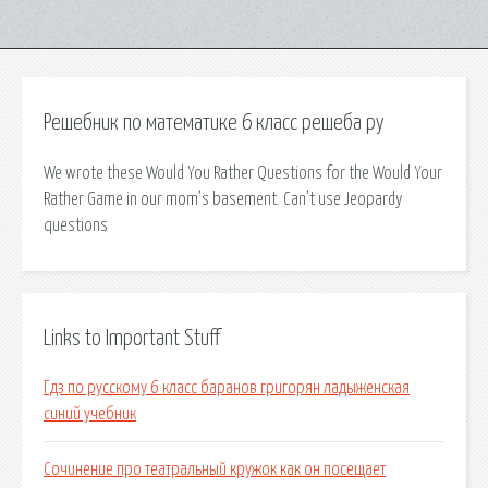
Решебник по математике 6 класс решеба ру
We wrote these Would You Rather Questions for the Would Your
Rather Game in our mom’s basement. Can’t use Jeopardy
questions
Links to Important Stuff
Гдз по русскому 6 класс баранов григорян ладыженская
синий учебник
Сочинение про театральный кружок как он посещает