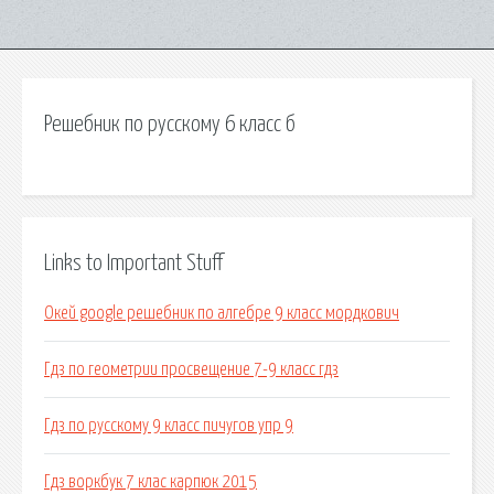
Решебник по русскому 6 класс б
Links to Important Stuff
Окей google решебник по алгебре 9 класс мордкович
Гдз по геометрии просвещение 7-9 класс гдз
Гдз по русскому 9 класс пичугов упр 9
Гдз воркбук 7 клас карпюк 2015