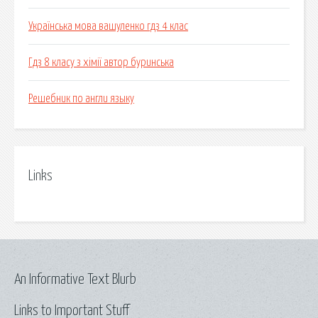
Українська мова вашуленко гдз 4 клас
Гдз 8 класу з хімії автор буринська
Решебник по англи языку
Links
An Informative Text Blurb
Links to Important Stuff