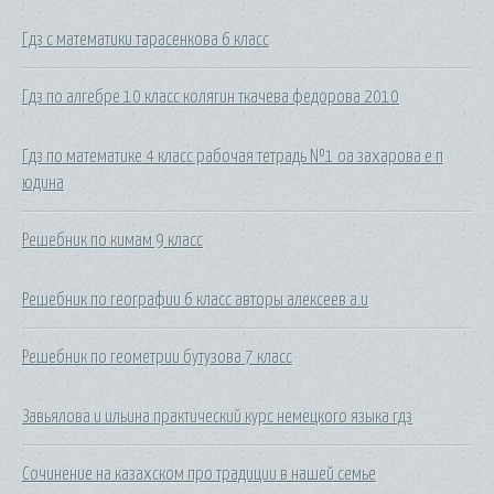
Гдз с математики тарасенкова 6 класс
Гдз по алгебре 10 класс колягин ткачева федорова 2010
Гдз по математике 4 класс рабочая тетрадь №1 оа захарова е п
юдина
Решебник по кимам 9 класс
Решебник по географии 6 класс авторы алексеев а.и
Решебник по геометрии бутузова 7 класс
Завьялова и ильина практический курс немецкого языка гдз
Сочинение на казахском про традиции в нашей семье