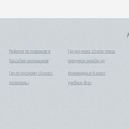
A
Реферат по плаванию в
Гдз укр мова 10 клас плющ
бассейне школьников
підручник онлайн гдз
Гдз по русскому 10 класс
Краеведение 6 класс
розенталь i
учебник фгос