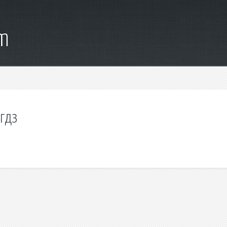
om
гдз