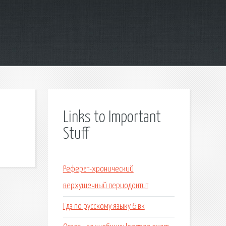
Links to Important
Stuff
Реферат-хронический
верхушечный периодонтит
Гдз по русскому языку 6 вк