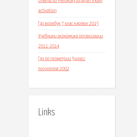
Ответы по учебнику longnan exam
activation
Гдз воркбук 7 клас карпюк 2015
Учебники экономика организации
2011-2014
Гдз по геометрии 9 класс
погорелов 2002
Links