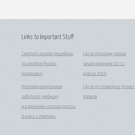
Links to Important Stuff
Смотреть онлайн решебник
Гдз по русскому греков
по алгебре 8 класс
чешко крючков 10-11
мордкович
классы 2010
Итоговая контрольная
Гдз по рт геометрии 9 класс
работа по учебнику
глазков
а.а.данилова истории россии
6 класс с ответами