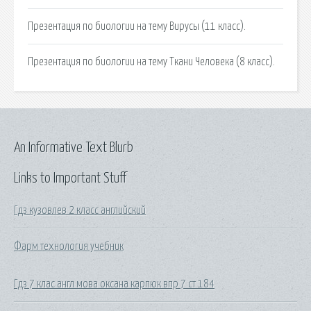
Презентация по биологии на тему Вирусы (11 класс).
Презентация по биологии на тему Ткани Человека (8 класс).
An Informative Text Blurb
Links to Important Stuff
Гдз кузовлев 2 класс английский
Фарм технология учебник
Гдз 7 клас англ мова оксана карпюк впр 7 ст 184