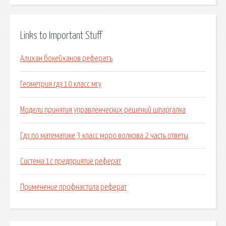
Links to Important Stuff
Алихан бокейханов рефератъ
Геометрия гдз 10 класс мгу
Модели принятия управленческих решений шпаргалка
Гдз по математике 3 класс моро волкова 2 часть ответы
Система 1c предприятие реферат
Применение профнастила реферат