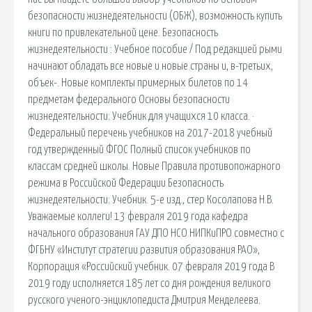
безопасности жизнедеятельности (ОБЖ), возможность купить
книги по привлекательной цене. Безопасность
жизнедеятельности : Учебное пособие / Под редакцией рыми
начинают обладать все новые и новые страны и, в-третьих,
объек-. Новые комплекты примерных билетов по 14
предметам федерального Основы безопасности
жизнедеятельности: Учебник для учащихся 10 класса. ·
Федеральный перечень учебников на 2017-2018 учебный
год утвержденный ФГОС Полный список учебников по
классам средней школы. Новые Правила противопожарного
режима в Российской Федерации Безопасность
жизнедеятельности: Учебник. 5-е изд., стер Косолапова Н.В.
Уважаемые коллеги! 13 февраля 2019 года кафедра
начального образования ГАУ ДПО НСО НИПКиПРО совместно с
ФГБНУ «Институт стратегии развития образования РАО»,
Корпорация «Российский учебник. 07 февраля 2019 года В
2019 году исполняется 185 лет со дня рождения великого
русского ученого-энциклопедиста Дмитрия Менделеева.