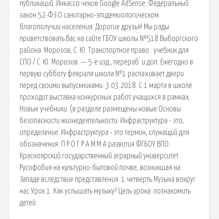
публикаций. Инкассо чеков Google AdSense. Федеральный
закон 52-ФЗ О санитарно-эпидемиологическом
благополучии населения. Дорогие друзья! Мы рады
приветствовать Вас на сайте ГБОУ школы №518 Выборгского
района. Морозов, С. Ю. Транспортное право : учебник для
СПО / С. Ю. Морозов. — 5-е изд., перераб. и доп. Ежегодно в
первую субботу февраля школа №1 распахивает двери
перед своими выпускниками. 3.03.2018. С 1 марта в школе
проходит выставка конкурсных работ учащихся в рамках.
Новые учебники: (в разделе размещены новые Основы
безопасности жизнедеятельности. Инфраструктура - это,
определение. Инфраструктура - это термин, служащий для
обозначения. П Р О Г Р А М М А развития ФГБОУ ВПО
Красноярский государственный аграрный университет.
Русофобия на культурно-бытовой почве, возникшая на
Западе вследствие представления. 1 четверть Музыка вокруг
нас Урок 1. Как услышать музыку? Цель урока: познакомить
детей.