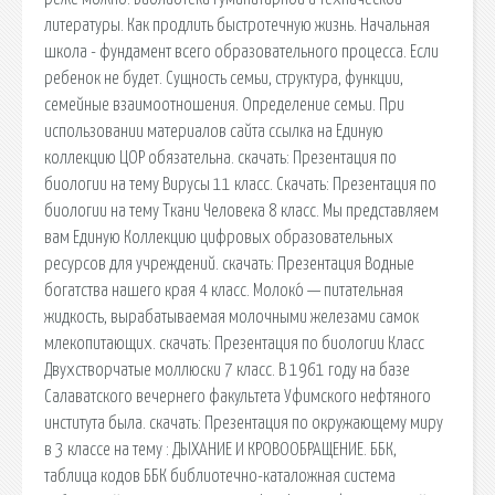
литературы. Как продлить быстротечную жизнь. Начальная
школа - фундамент всего образовательного процесса. Если
ребенок не будет. Сущность семьи, структура, функции,
семейные взаимоотношения. Определение семьи. При
использовании материалов сайта ссылка на Единую
коллекцию ЦОР обязательна. cкачать: Презентация по
биологии на тему Вирусы 11 класс. Скачать: Презентация по
биологии на тему Ткани Человека 8 класс. Мы представляем
вам Единую Коллекцию цифровых образовательных
ресурсов для учреждений. cкачать: Презентация Водные
богатства нашего края 4 класс. Молоко́ — питательная
жидкость, вырабатываемая молочными железами самок
млекопитающих. cкачать: Презентация по биологии Класс
Двухстворчатые моллюски 7 класс. В 1961 году на базе
Салаватского вечернего факультета Уфимского нефтяного
института была. cкачать: Презентация по окружающему миру
в 3 классе на тему : ДЫХАНИЕ И КРОВООБРАЩЕНИЕ. ББК,
таблица кодов ББК библиотечно-каталожная система