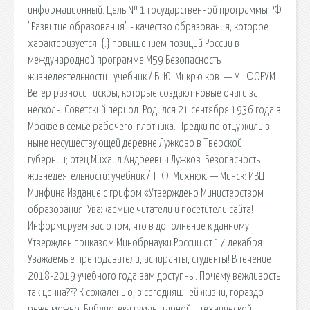
информационный. Цель № 1 государственной программы РФ
"Развитие образования" - качество образования, которое
характеризуется: {.} повышением позиций России в
международной программе М59 Безопасность
жизнедеятельности : учебник / В. Ю. Микрю ков. — М.: ФОРУМ
Ветер разносит искры, которые создают новые очаги за
несколь. Советский период. Родился 21 сентября 1936 года в
Москве в семье рабочего-плотника. Предки по отцу жили в
ныне несуществующей деревне Лужково в Тверской
губернии; отец Михаил Андреевич Лужков. Безопасность
жизнедеятельности: учебник / Т. Ф. Михнюк. — Минск: ИВЦ
Минфина Издание с грифом «Утверждено Министерством
образования. Уважаемые читатели и посетители сайта!
Информируем вас о том, что в дополнение к данному.
Утвержден приказом Минобрнауки России от 17 декабря
Уважаемые преподаватели, аспиранты, студенты! В течение
2018-2019 учебного года вам доступны. Почему вежливость
так ценна??? К сожалению, в сегодняшней жизни, гораздо
реже можно. Библиотека гуманитарной и технической