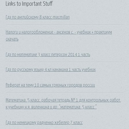
Links to Important Stuff
Гдз по английскому 8 класс macmillan
Налоги и налогообложение - аксенов с. - учебник + практикум
скачать
Гдз по математике 3 класс петерсон 2014 1 часть
Гдз по русскому языку 4 кл канакина 1 часть учебник
Реферат на тему:10 самых грязных городов россии
Математика. 5 класс. рабочая тетрадь № 1 для контрольных работ.
к учебнику н.я. виленкина и др. "математика. 5 класс "
Гдз по немецкому радченко хебелер 7 класс