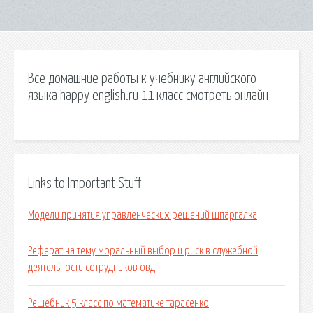
Все домашние работы к учебнику английского
языка happy english.ru 11 класс смотреть онлайн
Links to Important Stuff
Модели принятия управленческих решений шпаргалка
Реферат на тему моральный выбор и риск в служебной
деятельности сотрудников овд
Решебник 5 класс по математике тарасенко