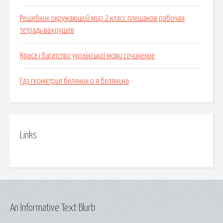
Решебник окружающий мир 2 класс плешаков рабочая
тетрадь вахрушев
Краса і багатство української мови сочинение
Гдз геометрия белянин о я белянина
Links
An Informative Text Blurb